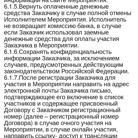
ком.7, или по телефону +7 (495) 280-08-27
или на электронную почту AGMuradyan@bs-
dubai.com
не менее чем за 5 (пять) рабочих
дней до начала первого дня Мероприятия в
соответствующем месте, при изменении
места и изменении формата. Изменение
формата производится на все дни
проведения Мероприятия и обратной замене
не подлежит. Данное условие
распространяется исключительно на
Заказчиков, полностью оплативших Услугу в
размере 100%. В случае, если стоимость
Услуг при изменении места и/или формата
участия является выше нежели сумма,
оплаченная Заказчиком, то данная Услуга
оказывается при условии доплаты
Заказчиком необходимой суммы не позднее,
чем за 3 (три) дня до даты начала
Мероприятия. В случае, если стоимость
нового формата участия будет ниже, той
суммы которую заплатил Заказчик, то
разница возврату не подлежит. При
изменении формата участия, оплаченная
Заказчиком сумма изменению и возврату не
подлежит.
При несогласии Заказчика осуществить
доплату по условиям настоящего пункта, за
Заказчиком сохраняется право на получение
Услуг в объеме ранее оплаченного формата
участия в Мероприятии (в ранее выбранном