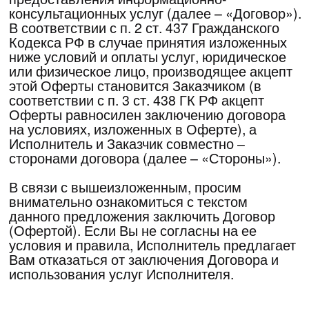
на условиях, изложенных в Оферте), а
Исполнитель и Заказчик совместно –
сторонами договора (далее – «Стороны»).
В связи с вышеизложенным, просим
внимательно ознакомиться с текстом
данного предложения заключить Договор
(Офертой). Если Вы не согласны на ее
условия и правила, Исполнитель предлагает
Вам отказаться от заключения Договора и
использования услуг Исполнителя.
1.Термины и определения
– опубликованная в сети Интернет
Оферта
по адресу:
https://www.bs-
dubai.com/mba_psychology/guide
предложение на заключение договора,
заключаемого между Заказчиком и
Исполнителем, на предоставление
информационно-консультационных услуг,
который заключается посредством акцепта
Оферты.
– полное и безоговорочное
Акцепт Оферты
принятие Оферты методом выполнения
действий, указанных в части 3 данной
Оферты. Акцепт Оферты предполагает