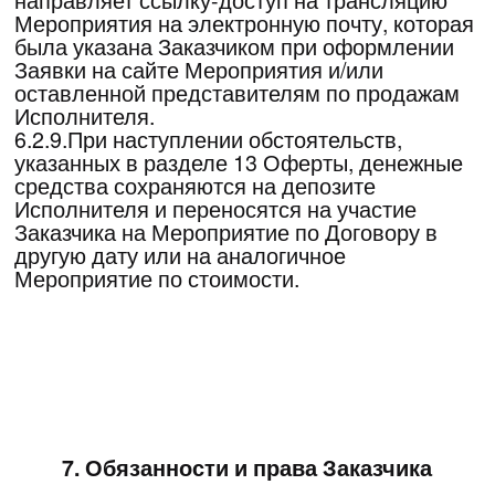
на другую ближайшую дату проведения
идентичного Мероприятия, предупредив об
этом Исполнителя не позднее, чем за 5
(пять) рабочих дней до даты начала
проведения Мероприятия, участие в
котором переносится или до даты первого
дня, оплаченного Заказчиком Мероприятия.
При этом в случае увеличения стоимости
перенесенного Мероприятия, Заказчик
обязуется произвести соответствующую
доплату не позднее, чем за 3 (три) рабочих
дня до начала перенесенного Мероприятия.
7.2.4.Заказчик вправе направлять
Исполнителю свои мнения, предложения и
рекомендации по каждому виду Услуг по
настоящей Оферте.
7.2.5.Заказчик не вправе требовать возврата
денежных средств если не воспользовался
Услугой Исполнителя. (не присутствовал в
Месте проведения Мероприятия и/или не
воспользовался ссылкой- доступом на
онлайн трансляцию Мероприятия) по своей
вине.
8.Ответственность Сторон
8.1.В случаях неисполнения или