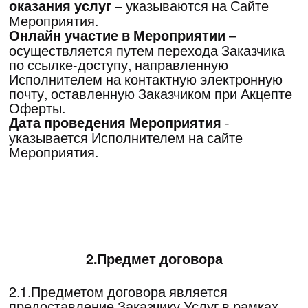
соответствующего уведомления на
контактный e-mail и/или SMS сообщение на
контактный номер телефона Заказчика, при
этом Заказчик обязан самостоятельно и
заблаговременно проверять получение
уведомления, исходящего от Исполнителя и
самостоятельно знакомится с информацией
на Сайте.
2.3.Условия о возможности участия в
Мероприятии в формате онлайн трансляции
указываются на Сайта.
2.4.По настоящему договору Исполнителем
оказываются следующие услуги:
1)Подготовка программы Мероприятия.
2)Проведение Мероприятия.
3)Консультационное сопровождение.
4)Полное организационное сопровождение
Мероприятия.
5)Обеспечение участия Заказчика в
Мероприятии.
3. Акцепт Оферты и
заключение Договора
3.1.Заключение Заказчиком Договора на
условиях, предусмотренных настоящей
Офертой, осуществляется путем