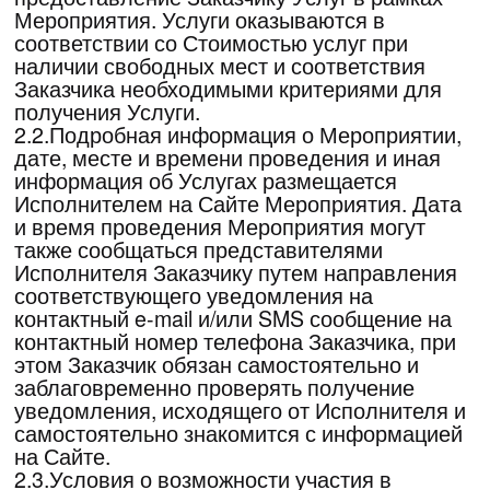
совершения следующих действий:
1)Оформление Заявки на Мероприятие на
Сайте Мероприятия.
2)Оплата участия в Мероприятии (нажимая
кнопку «оплатить» Заказчик соглашается с
условиями настоящего Договора).
Стоимость участия в Мероприятии
указывается на Сайте, а также информация о
стоимости может быть получена по
телефону: +7 (495) 280-08-27.
3)Оплата участия в Мероприятии по счету,
выставленному и направленному
представителями Исполнителя Заказчику.
3.2. Настоящий Договор считается
заключенным и вступает в силу для Сторон с
даты оплаты услуг Заказчиком. Оплата
вносится в размере 100% предоплаты. Датой
оплаты считается дата поступления
денежных средств на расчетный счет
Исполнителя, либо дата поступления
Исполнителю денежных средств от банков-
партнеров при использовании Заказчиком
заемных средств.
4.Условия и порядок
предоставления услуг