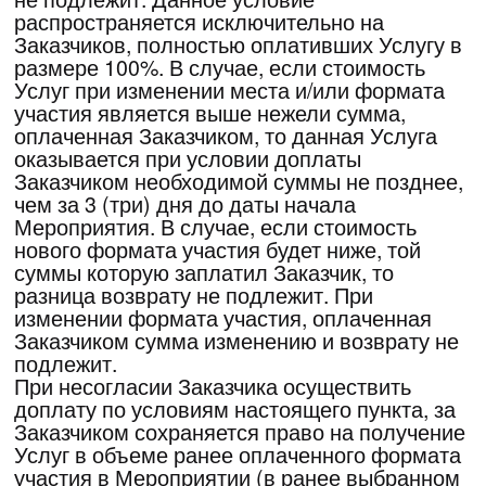
почты Заказчиком. В случае если, Заказчик
не получит ссылку-доступ на онлайн
трансляцию и/или электронный билет в
связи с некорректно оставленной
Заказчиком электронной почтой и
Заказчиком не было заявлено изменение
своих контактных данных, то денежные
средства возврату не подлежат, так как
Услуга со стороны Исполнителя будет
считаться оказанной в полном объеме.
9.Результаты интеллектуальной
деятельности
9.1.Все информационные материалы,
предоставляемые Исполнителем Заказчику
в процессе проведения Мероприятия, а
также результаты фото- и видеосъемки,
полученные Исполнителем во время
проведения Мероприятия, являются
результатом интеллектуальной
деятельности, исключительное авторское