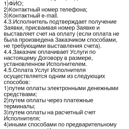
Согласие на получение рассылки считается
предоставленным бессрочно. Заказчик
может отказаться от рассылки в любое
время, заведомо уведомив об этом
Исполнителя.
4.9.В случае проведения Мероприятия в
течение нескольких дней, началом
Мероприятия признается первый день
проведения такого Мероприятия.
4.10.Услуга считается оказанной в день
Мероприятия (или первый день проведения
Мероприятия). При онлайн участии
Заказчика в онлайн трансляции
Мероприятия, с момента направления
ссылки доступа на электронную почту
Заказчика.
4.11.В части взаимодействия с физическими
лицами Акцепт настоящей Оферты не
требует подписания каких-либо
дополнительных документов, включая акт
сдачи-приемки оказанных услуг.
4.12.В части взаимодействия с
юридическими лицами, В течение 10
(десяти) дней по окончании оказания Услуги,
Исполнитель направляет Заказчику для
подписания «Акт оказанных Услуг». В случае
не подписания Заказчиком «Акта оказанных
услуг» в течение 5 (пяти) рабочих дней с
момента его получения и непредставления
последним письменных возражений и