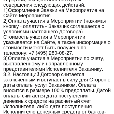
терминалы;
3)путем оплаты на расчетный счет
Исполнителя;
4)иными способами по предварительному
согласованию с Исполнителем.
4.6. В случае совершения платежа с
помощью банковской карты, Заказчику
рекомендуется использовать банковскую
карту, выпущенную на имя Заказчика. В
случае осуществления возврата оплаченных
денежных средств, возврат производится по
тем же реквизитам, по которым был получен
платеж, и на основании личного заявления
лица, на чье имя была выпущена банковская
карта. Оплата не принимается при
обнаружении нарушений Заказчиком
условий платежа, установленных настоящим
договором и законодательством Российской
Федерации.
4.7.Заказчик оплачивает Услуги
Исполнителя, тем самым, давая
подтверждение принятия условий (акцепт)
Оферты Исполнителя в полном объеме.
4.8.Акцептуя условия Оферты, Заказчик дает
согласие в соответствии с действующим
законодательством Российской Федерации
на обработку (далее обработка ПД)
Исполнителем предоставленной им
информации и (или) его персональных
данных. Обработка персональных данных