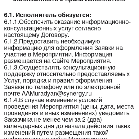
Исполнителя и/или направление письма на
электронную почту AAMuradyan@synergy.ru),
согласно п.4.2 настоящего Договора. В
случае передачи права на участие в
Мероприятии третьему лицу, на такое лицо
также распространяются условия
настоящего Договора.
7.1.5.Посещать все дни, когда проводиться
оплаченное Заказчиком Мероприятие, а
также выполнять и представлять
Исполнителю для проверки задания до
начала следующего дня Мероприятия в том
случае, если Мероприятие предполагает
необходимость выполнения такого задания.
В случаях, когда это предусмотрено
условиями Мероприятия, предоставление
выполненного задания является
обязательным условием допуска Заказчика к
участию в следующем дне проведения
Мероприятия.
7.1.6.В случае если условиями конкретного
Мероприятия допускается изменение места
(города), где Заказчик планировал посетить
Мероприятие лично или изменение формата
участия с онлайн на личное в другом городе
или Москве, Заказчик должен уведомить
Исполнителя о своем намерении изменить
место и/или формат. Уведомления
направляются по адресу: 125190, г. Москва,
пр-кт Ленинградский, д.80, кор. Г., пом. VIII,