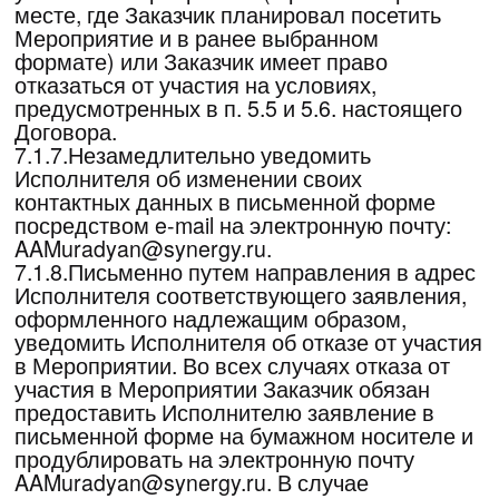
право, в том числе смежные с авторским
права принадлежит Исполнителю.
9.2.Осуществлять фотосъемку, аудио и/или
видеозапись Мероприятия возможно только
с разрешения Исполнителя. Использование
результатов интеллектуальной
деятельности без письменного согласия
Исполнителя является нарушением
исключительного права Исполнителя, что
влечет за собой гражданскую,
административную и иную ответственность
в соответствии с действующим
законодательством Российской Федерации.
9.3.Также Заказчик не имеет права
копировать аудио и видеоматериалы
Мероприятий Исполнителя, транслируемых
онлайн, полностью или частично, вести
запись трансляций Мероприятий, а также
фиксировать содержание таких
Мероприятий полностью или частично
каким-либо способом и/или на какой-либо
материальный носитель, а также
использовать содержание указанных
Мероприятий без письменного согласия
Исполнителя, что будет считаться
нарушением исключительного права
Исполнителя и влечет за собой
гражданскую, административную и иную
ответственность в соответствии с