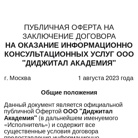
ПУБЛИЧНАЯ ОФЕРТА НА
ЗАКЛЮЧЕНИЕ ДОГОВОРА
НА ОКАЗАНИЕ ИНФОРМАЦИОННО
КОНСУЛЬТАЦИОННЫХ УСЛУГ ООО
"ДИДЖИТАЛ АКАДЕМИЯ"
г. Москва
1 августа 2023 года
Общие положения
Данный документ является официальной
публичной Офертой
ООО "Диджитал
(в дальнейшем именуемого
Академия"
«Исполнитель») и содержит все
существенные условия договора
предоставления информационно-
консультационных услуг (далее – «Договор»).
В соответствии с п. 2 ст. 437 Гражданского
Кодекса РФ в случае принятия изложенных
ниже условий и оплаты услуг, юридическое
или физическое лицо, производящее акцепт
этой Оферты становится Заказчиком (в
соответствии с п. 3 ст. 438 ГК РФ акцепт
Оферты равносилен заключению договора