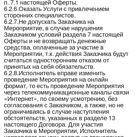
Заказчиком сумма остается без изменения.
Возврату не подлежит.
7.1.13. Заказчик согласен на проведение
Исполнителем фото и видео съемки в
процессе проведения Мероприятия,
Заказчик разрешает использовать фото и
видео с его изображением для рекламных
кампаний своих Мероприятий в
некоммерческих целях.
7.2. Заказчик вправе:
7.2.1.Получать Услуги в соответствии с
условиями настоящей Оферты.
7.2.2.Получать необходимую и достоверную
информацию о работе Исполнителя и
оказываемых им Услугах.
7.2.3.Единожды перенести участие в
Мероприятии, которое полностью оплачено