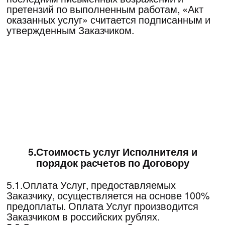
участия в Мероприятии направить на адрес
электронной почты Заказчика письмо,
подтверждающее его включение в список
участников и содержащее присвоенный
Договору с Заказчиком регистрационный
номер (далее – регистрационный номер
Договора) в случае очного участия на
Мероприятии, в случае онлайн участия,
направить ссылку- доступ к трансляции
Мероприятия.
6.2. Исполнитель вправе:
6.2.1.Изменять стоимость Услуг, даты и
время проведения Мероприятия, а также
иные условия проведения Мероприятия и
условия настоящего Договора, без
согласования с Заказчиком. Исполнитель
уведомляет Заказчика об указанных
изменениях путем размещения информации
на Сайте Мероприятия, при этом Заказчик
обязан самостоятельно знакомиться с
указанными изменениями. Уведомление об
изменении иных условий также
размещается на сайте Мероприятия.
6.2.2.Разрабатывать программу
Мероприятия и определять количество и