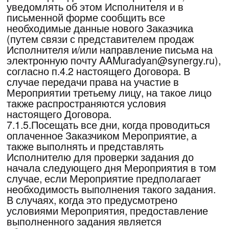
несостоявшиеся по вине Заказчика Услуги,
деньги, внесенные им в качестве оплаты,
не возвращаются.
8.5.Исполнитель не несет ответственности
за вред, причиненный деятельности
Заказчика или лиц, которых он
представляет, в случае ненадлежащего
исполнения им обязательств по
настоящему Договору, нарушения
требований сотрудников Исполнителя.
8.6.Оплачивая Услуги Исполнителя,
Заказчик соглашается с условиями данной
Оферты и с тем, что он не в праве
требовать от Исполнителя какой-либо
компенсации морального, материального
вреда или вреда, причиненного Заказчику
как в течение срока действия настоящего
Договора, так и по истечении срока его
действия, за исключением случаев, прямо
предусмотренных применимым
законодательством.
8.7.Заказчик обязуется указывать
достоверные данные при оформлении
Заявки. Исполнитель имеет право отказать
в участии в Мероприятии лицу, не
указанному в списках участников.
Окончательный список участников
составляется Исполнителем за 2 (два)
рабочих дня до начала Мероприятия.
8.8.В случаях, если Заказчик, по причинам,