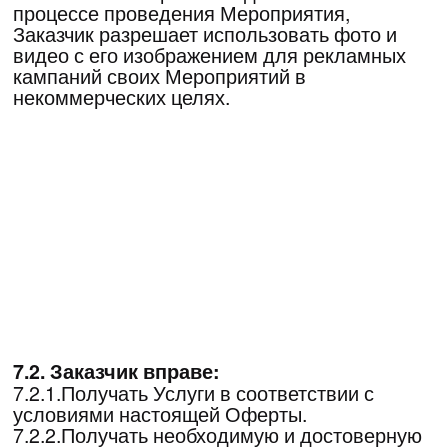
информацию, составляющую коммерческую
тайну для любой из Сторон при условии,
что:
- такая информация имеет действительную
или потенциальную коммерческую ценность
в силу ее неизвестности третьим лицам;
- к такой информации нет свободного
доступа на законном основании;
- обладатель такой информации принимает
надлежащие меры к обеспечению ее
конфиденциальности.
12.2 Срок охраны конфиденциальной
информации устанавливается Сторонами
не менее одного года со дня окончания
срока Договора.
13. Обстоятельства непреодолимой
силы. Форс- мажор
13.1.Стороны освобождаются от
ответственности за частичное или полное
неисполнение своих обязательств по
Договору в случае наступления и действия
обстоятельств, которые находятся вне
контроля сторон и которые стороны не
могли предвидеть или предотвратить. К
таким обстоятельствам по Договору