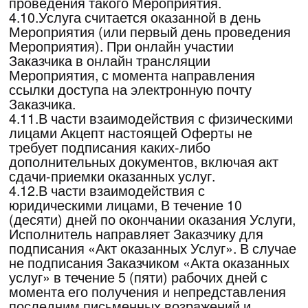
консультационных услуг согласно
настоящему Договору.
6.1.2.Предоставить необходимую
информацию для оформления Заявки на
участие в Мероприятии. Информация
размещается на Сайте Мероприятия.
6.1.3.Осуществлять консультационную
поддержку относительно предоставляемых
Услуг, порядка и правил оформления
Заявки по телефону или по электронной
почте
AAMuradyan@synergy.ru
6.1.4.В случае изменения условий
проведения Мероприятия (цены, дата, места
проведения и иных изменениях) уведомить
Заказчика не менее чем за 2 (два)
календарных дня до начала действия таких
изменений путем размещения такой
информации на сайте Мероприятия.
6.1.5.Вернуть оплаченные денежные
средства Заказчику в случае полной отмены
Исполнителем Мероприятия. Исполнитель
не возвращает комиссию банка, в случае
если Заказчик использовал заемные
денежные средства для оплаты участия
Заказчика в Мероприятии.
6.1.6.Сохранять конфиденциальность
информации Заказчика, за исключением
случаев, предусмотренных действующим
законодательством Российской Федерации.
6.1.7.После регистрации Заказчика для