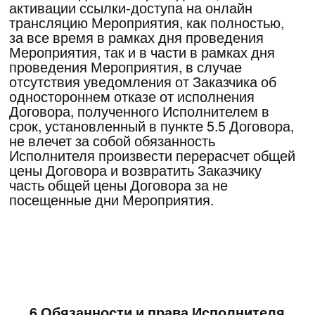
7. Обязанности и права Заказчика
7.1. Заказчик обязуется:
7.1.1.Самостоятельно и своевременно
знакомиться с датой, временем, стоимостью,
условиями проведения Мероприятия, до
момента подачи Заявки, а также с
изменениями указанных условий, с
актуальной редакцией Договора при каждом
посещении Сайта после акцепта Оферты.
7.1.2.Оформляя Заявку на оказание Услуг
Исполнителем заполнить необходимые
обязательные поля на странице Заявки с
указанием выбранного Мероприятия и
достоверной информации.
7.1.3.Своевременно, в соответствии с
условиями настоящей Оферты, оплачивать
Услуги Исполнителя.
7.1.4.В случае передачи права на участие в
Мероприятии третьему лицу (если данное
право представлено в конкретном
Мероприятии), не позднее чем за 2 (два)
рабочих дня до начала Мероприятия,
уведомлять об этом Исполнителя и в
письменной форме сообщить все
необходимые данные нового Заказчика
(путем связи с представителем продаж