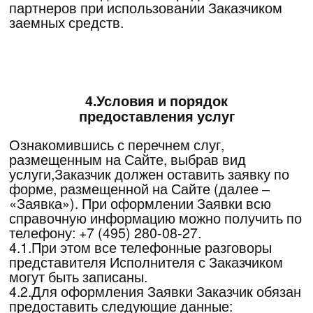
совершается с использованием средств
автоматизации или без использования таких
средств с персональными данными, включая
сбор, запись, систематизацию, накопление,
хранение, уточнение (обновление,
изменение), извлечение, использование,
передачу (распространение,
предоставление, доступ), обезличивание,
блокирование, удаление, уничтожение
персональных данных с целью выполнения
Исполнителем своих обязательств принятых
по условиям настоящего Договора, иных
обязательств, предусмотренных Договором,
а также с целью выполнения требований
нормативных актов по противодействию
легализации денежных средств, полученных
преступным путем и иных нормативных
актов. Срок использования
предоставленных Заказчиком персональных
данных – бессрочно. Заказчик также дает
свое согласие на обработку и использование
Исполнителем предоставленной им
информации и (или) его персональных
данных с целью осуществления по
указанному Заказчиком контактному
телефону и (или) контактному электронному
адресу информационной рассылки (о
мероприятиях Исполнителя) и/или
рекламной рассылки об услугах
Исполнителя и/или партнера Исполнителя.