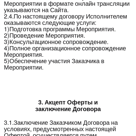
Ознакомившись с перечнем слуг,
размещенным на Сайте, выбрав вид
услуги,Заказчик должен оставить заявку по
форме, размещенной на Сайте (далее –
«Заявка»). При оформлении Заявки всю
справочную информацию можно получить по
телефону: +7 (495) 280-08-27.
4.1.При этом все телефонные разговоры
представителя Исполнителя с Заказчиком
могут быть записаны.
4.2.Для оформления Заявки Заказчик обязан
предоставить следующие данные:
1)ФИО;
2)Контактный номер телефона;
3)Контактный e-mail.
4.3.Исполнитель подтверждает получение
Заявки, присваивая номер Заявке и
выставляет счет на оплату (если оплата не
была произведена Заказчиком способами,
не требующими выставления счета).
4.4.Заказчик оплачивает Услуги по
настоящему Договору в размере,
установленном Исполнителем.
4.5.Оплата Услуг Исполнителя
осуществляется одним из следующих
способов:
1)путем оплаты электронными денежными
средствами;
2)путем оплаты через платежные