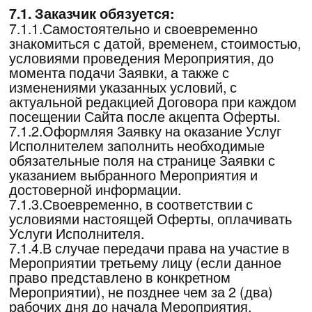
ненадлежащего исполнения своих
обязательств по Договору, Стороны несут
ответственность в соответствии с
законодательством РФ с учетом условий
Договора.
8.2.Исполнитель не несет ответственности
в случае ненадлежащего оказания Услуги,
если ненадлежащее исполнение явилось
следствием недостоверности,
недостаточности или несвоевременности
предоставленных Заказчиком сведений, а
также вследствие других нарушений
условий настоящего Договора со стороны
Заказчика.
8.3.Исполнитель не несет ответственности
за несоответствие предоставленной Услуги
ожиданиям Заказчика и/или за его
субъективную оценку, такое несоответствие
ожиданиям и/или отрицательная
субъективная оценка не являются
основаниями считать Услуги оказанными
некачественно, или не в согласованном
объеме.
8.4.Исполнитель не несет ответственности
за невозможность обслуживания Заказчика
по каким-либо независящим от него
причинам, включая нарушение работы
транспортных средств, заболевания,
отъезды и иные причины Заказчика. За