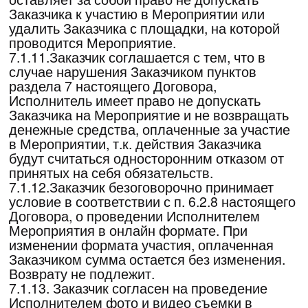
Акцепта Заказчиком Оферты и действует до
полного исполнения Сторонами своих
обязательств.
11.2. Исполнитель оставляет за собой
право в любой момент, без согласования с
Заказчиком, внести изменения в условия
Оферты. В случае внесения Исполнителем
изменений в Оферту, такие изменения
вступают в силу с момента их
опубликования на сайте Мероприятия.
11.3. Заказчик соглашается и признает, что
внесение изменений в Оферту влечет за
собой внесение этих изменений в
заключенный и действующий между
Заказчиком и Исполнителем Договор, и эти
изменения в Договор вступают в силу
одновременно с вступлением в силу таких
изменений в Оферту.
12.Конфиденциальность
12.1Стороны обязуются без обоюдного
согласия не передавать третьим лицам,
либо использовать иным способом, не
предусмотренным условиям Договора,
организационно-технологическую,
коммерческую, финансовую и иную