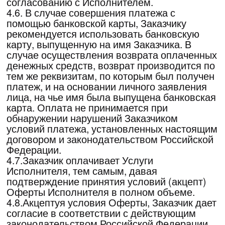
претензий по выполненным работам, «Акт
оказанных услуг» считается подписанным и
утвержденным Заказчиком.
5.Стоимость услуг Исполнителя и
порядок расчетов по Договору
5.1.Оплата Услуг, предоставляемых
Заказчику, осуществляется на основе 100%
предоплаты. Оплата Услуг производится
Заказчиком в российских рублях.
5.2.Оплата производится Заказчиком путем
перечисления денежных средств на
расчетный счет Исполнителя, с помощью
видов оплаты, указанных в Оферте.
5.3.Заказчик самостоятельно отслеживает
изменение реквизитов Исполнителя,
указанных в настоящем Договоре, и несет
ответственность за правильность
производимых им платежей.