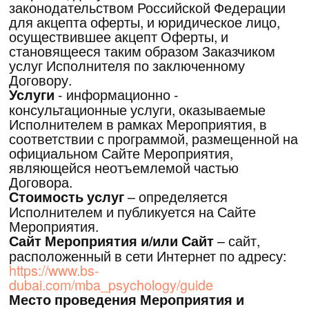
по ссылке-доступу, направленную
Исполнителем на контактную электронную
почту, оставленную Заказчиком при Акцепте
Оферты.
-
Дата проведения Мероприятия
указывается Исполнителем на сайте
Мероприятия.
2.Предмет договора
2.1.Предметом договора является
предоставление Заказчику Услуг в рамках
Мероприятия. Услуги оказываются в
соответствии со Стоимостью услуг при
наличии свободных мест и соответствия
Заказчика необходимыми критериями для
получения Услуги.
2.2.Подробная информация о Мероприятии,
дате, месте и времени проведения и иная
информация об Услугах размещается
Исполнителем на Сайте Мероприятия. Дата
и время проведения Мероприятия могут
также сообщаться представителями
Исполнителя Заказчику путем направления