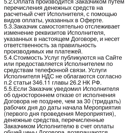
состав выступающих на Мероприятии, место
проведения Мероприятия. Самостоятельно
определять методы оказания Услуг в рамках
Договора.
6.2.3.Проводить фото- и видеосъемку во
время проведения Мероприятия и
использовать полученные при фото- и
видеосъемке материалы по своему
усмотрению. Исполнителю принадлежит
исключительное авторское право, а также
смежные с авторским правом права на
указанные материалы, использование
полученных при фото- и видеосъемке
материалов возможно только с письменного
разрешения Исполнителя.
6.2.4.Отказать Заказчику в предоставлении
Услуг при нарушении Заказчиком сроков
оплаты.
6.2.5.В одностороннем порядке расторгнуть
настоящий Договор в случае невыполнения
Заказчиком обязанностей, предусмотренных
п. 7.1 настоящей Оферты.
6.2.6.Оказать Услуги с привлечением
сторонних специалистов.
6.2.7.Не допускать Заказчика на
Мероприятие, в случае нарушения
Заказчиком условий раздела 7 настоящей
Оферты и не возвращать денежные
средства, оплаченные за участие в
Мероприятии, т.к. действия Заказчика будут