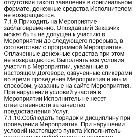
действующим законодательством
Российской Федерации.
10.Разрешение споров
10.1.В случае ненадлежащего исполнения
Договора одной из Сторон, повлекшего
неблагоприятные последствия для другой
Стороны, разрешение споров и
ответственность применяются согласно
действующему законодательству
Российской Федерации.
10.2.Все споры и разногласия решаются
путем переговоров Сторон. В случае если
споры и разногласия не могут быть
урегулированы путем переговоров, они
передаются на рассмотрение компетентного
суда по месту нахождения Исполнителя.
11.Срок действия, пролонгация,
изменение, расторжение договора
11.1. Договор вступает в силу с момента