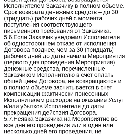
считаться односторонним отказом от
принятых на себя обязательств.
6.2.8.Исполнитель вправе изменить
проведение Мероприятия на онлайн
формат, то есть проведение Мероприятия
через телекоммуникационные каналы связи
«Интернет», по своему усмотрению, без
согласования с Заказчиком, а также, но не
ограничиваясь в случае наступления
обстоятельств, указанных в разделе 13
настоящего Договора. Для участия
Заказчика в Мероприятии, Исполнитель
направляет ссылку-доступ на трансляцию
Мероприятия на электронную почту, которая
была указана Заказчиком при оформлении
Заявки на сайте Мероприятия и/или
оставленной представителям по продажам
Исполнителя.
6.2.9.При наступлении обстоятельств,
указанных в разделе 13 Оферты, денежные
средства сохраняются на депозите
Исполнителя и переносятся на участие
Заказчика на Мероприятие по Договору в
другую дату или на аналогичное
Мероприятие по стоимости.