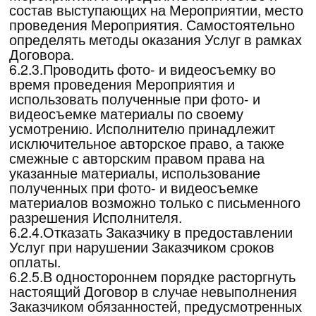
не возвращаются. Выполнять все условия
участия в Мероприятии, указанные в
настоящем Договоре, озвученные спикерами
во время проведения Мероприятия и иным
способом, указанные на сайте Мероприятия.
При нарушении условий участия в
Мероприятии Исполнитель не несет
ответственности за качество
предоставления Услуг.
7.1.10.Соблюдать порядок и дисциплину при
проведении Мероприятия. При нарушении
условий настоящего пункта Исполнитель
оставляет за собой право не допускать
Заказчика к участию в Мероприятии или
удалить Заказчика с площадки, на которой
проводится Мероприятие.
7.1.11.Заказчик соглашается с тем, что в
случае нарушения Заказчиком пунктов
раздела 7 настоящего Договора,
Исполнитель имеет право не допускать
Заказчика на Мероприятие и не возвращать
денежные средства, оплаченные за участие
в Мероприятии, т.к. действия Заказчика
будут считаться односторонним отказом от
принятых на себя обязательств.
7.1.12.Заказчик безоговорочно принимает
условие в соответствии с п. 6.2.8 настоящего
Договора, о проведении Исполнителем
Мероприятия в онлайн формате. При
изменении формата участия, оплаченная