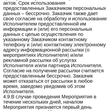
прекращения действия Договора.
5.7.Неявка Заказчика на Мероприятие во
все дни его проведения или в один или
несколько дней его проведения, не
активации ссылки-доступа на онлайн
трансляцию Мероприятия, как полностью,
за все время в рамках дня проведения
Мероприятия, так и в части в рамках дня
проведения Мероприятия, в случае
отсутствия уведомления от Заказчика об
одностороннем отказе от исполнения
Договора, полученного Исполнителем в
срок, установленный в пункте 5.5 Договора,
не влечет за собой обязанность
Исполнителя произвести перерасчет общей
цены Договора и возвратить Заказчику
часть общей цены Договора за не
посещенные дни Мероприятия.
6.Обязанности и права Исполнителя
6.1. Исполнитель обязуется:
6.1.1.Обеспечить оказание информационно-