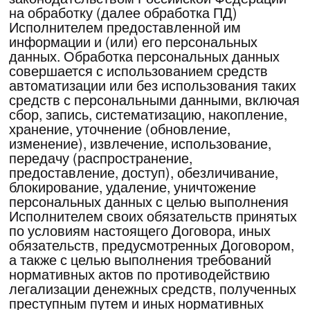
5.4.Стоимость Услуг публикуются на Сайте
или предоставляется Исполнителем по
средствам телефонной связи. Услуги
Исполнителя НДС не облагаются согласно
п.2 статьи 346.11 главы 26.2 НК РФ.
5.5.Если Заказчик уведомил Исполнителя
об одностороннем отказе от исполнения
Договора не позднее, чем за 30 (тридцать)
рабочих дня до даты начала Мероприятия
(первого дня проведения Мероприятия),
денежные средства, перечисленные
Заказчиком Исполнителю в счет оплаты
общей цены Договора, возвращаются
Исполнителем Заказчику в полном объеме.
Срок возврата денежных средств – до 30
(тридцать) рабочих дней с момента
поступления соответствующего
письменного требования от Заказчика.
5.6.Если Заказчик уведомил Исполнителя
об одностороннем отказе от исполнения
Договора позднее, чем за 30 (тридцать)
рабочих дней до даты начала Мероприятия
(первого дня проведения Мероприятия),
денежные средства, перечисленные
Заказчиком Исполнителю в счет оплаты
общей цены Договора, не возвращаются и
в полном объеме засчитывается в счет
компенсации фактически понесенных
Исполнителем расходов на оказание Услуг
и/или убытков Исполнителя до даты