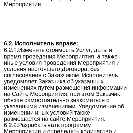
месте, где Заказчик планировал посетить
Мероприятие и в ранее выбранном
формате) или Заказчик имеет право
отказаться от участия на условиях,
предусмотренных в п. 5.5 и 5.6. настоящего
Договора.
7.1.7.Незамедлительно уведомить
Исполнителя об изменении своих
контактных данных в письменной форме
посредством e-mail на электронную почту:
AAMuradyan@synergy.ru.
7.1.8.Письменно путем направления в адрес
Исполнителя соответствующего заявления,
оформленного надлежащим образом,
уведомить Исполнителя об отказе от участия
в Мероприятии. Во всех случаях отказа от
участия в Мероприятии Заказчик обязан
предоставить Исполнителю заявление в
письменной форме на бумажном носителе и
продублировать на электронную почту
AAMuradyan@synergy.ru. В случае
отсутствия такого заявления в оригинальном
формате, денежные средства Исполнителем
не возвращаются.
7.1.9.Приходить на Мероприятие
заблаговременно. Опоздавший Заказчик
может быть не допущен к участию в
Мероприятии до следующего перерыва, в
соответствии с программой Мероприятия.
Оплаченные денежные средства при этом