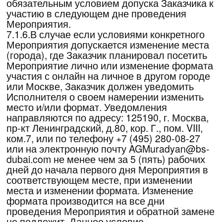
не зависящим от Исполнителя, не посетил
Мероприятие и не уведомил Исполнителя о
своем желании отказаться от
предоставления Услуг в сроки, указанные в
п.5.5. настоящего Договора, или уведомил
после проведения Мероприятия, то Услуга
считается оказанной надлежащим образом
и оплаченные Исполнителю денежные
средства возврату не подлежат.
8.9. Заказчик несет полную ответственность
за порчу оборудования и имущества
Исполнителя.
8.10.Совокупная ответственность
Исполнителя по Договору ограничивается
суммой произведенной Заказчиком оплаты
по Договору.
8.11.Согласно настоящему Договору не
допускается использование,
распространение, копирование и/или
извлечение любых материалов или
информации (включая тексты описаний,
фотографии, видеоматериалы и прочее)
размещенные на Сайте Мероприятия.
Размещенные на Сайте материалы,
постановки режиссеров, фонограммы, базы
данных, произведения науки, литературы и
искусства, охраняются действующим
законодательством РФ.
8.12.Исполнитель не несет ответственности
за корректность оставленной электронной