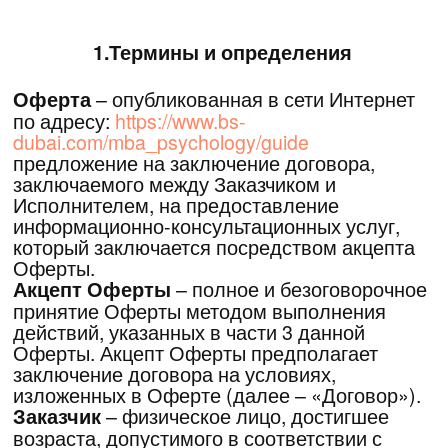
заключение договора на условиях,
изложенных в Оферте (далее – «Договор»).
– физическое лицо, достигшее
Заказчик
возраста, допустимого в соответствии с
законодательством Российской Федерации
для акцепта оферты, и юридическое лицо,
осуществившее акцепт Оферты, и
становящееся таким образом Заказчиком
услуг Исполнителя по заключенному
Договору.
- информационно -
Услуги
консультационные услуги, оказываемые
Исполнителем в рамках Мероприятия, в
соответствии с программой, размещенной на
официальном Сайте Мероприятия,
являющейся неотъемлемой частью
Договора.
– определяется
Стоимость услуг
Исполнителем и публикуется на Сайте
Мероприятия.
– сайт,
Сайт Мероприятия и/или Сайт
расположенный в сети Интернет по адресу:
https://www.bs-
dubai.com/mba_psychology/guide
Место проведения Мероприятия и
– указываются на Сайте
оказания услуг
Мероприятия.
–
Онлайн участие в Мероприятии
осуществляется путем перехода Заказчика